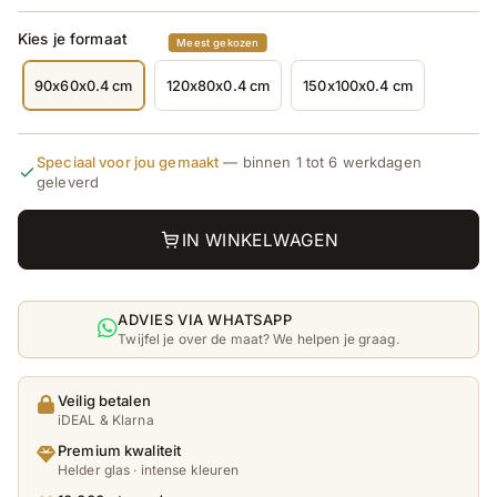
Kies je formaat
Meest gekozen
90x60x0.4 cm
120x80x0.4 cm
150x100x0.4 cm
Deze
Deze
Deze
variant
variant
variant
is
is
is
uitverkocht
uitverkocht
uitverkocht
of
of
of
Speciaal voor jou gemaakt
— binnen 1 tot 6 werkdagen
niet
niet
niet
geleverd
beschikbaar.
beschikbaar.
beschikbaar
IN WINKELWAGEN
ADVIES VIA WHATSAPP
Twijfel je over de maat? We helpen je graag.
Veilig betalen
iDEAL & Klarna
Premium kwaliteit
Helder glas · intense kleuren