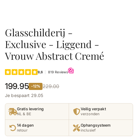
Glasschilderij -
Exclusive - Liggend -
Vrouw Abstract Cremé
199.95
229.00
-12%
Je bespaart 29.05
Gratis levering
Veilig verpakt
NL & BE
verzonden
14 dagen
Ophangsysteem
retour
inclusief