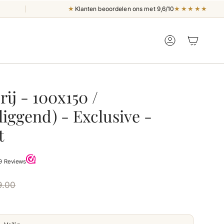
★
★★★★★
Klanten beoordelen ons met 9,6/10
ACCOUNT
rij - 100x150 /
iggend) - Exclusive -
t
9.00