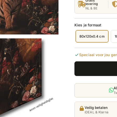
Gratis
levering
NL & BE
Kies je formaat
80x120x0.4 cm
1
Deze
variant
is
uitverk
of
Speciaal voor jou ge
niet
beschik
A
Tw
Veilig betalen
iDEAL & Klarna