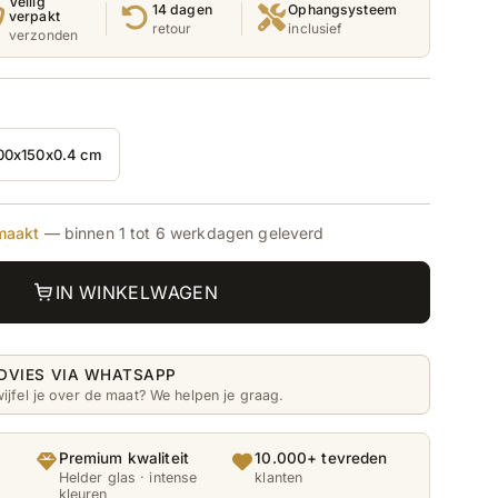
Veilig
14 dagen
Ophangsysteem
verpakt
retour
inclusief
verzonden
00x150x0.4 cm
Deze
variant
is
ocht
uitverkocht
of
maakt
— binnen 1 tot 6 werkdagen geleverd
niet
baar.
beschikbaar.
IN WINKELWAGEN
DVIES VIA WHATSAPP
ijfel je over de maat? We helpen je graag.
Premium kwaliteit
10.000+ tevreden
Helder glas · intense
klanten
kleuren