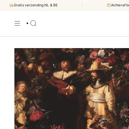
Direct
Gratis verzending NL & BE
Achteraf b
naar
inhoud
ZOEKEN