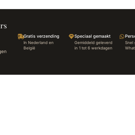
urs
Gratis verzending
Speciaal gemaakt
Pers
In Nederland en
Gemiddeld geleverd
Snel 
België
in 1 tot 6 werkdagen
What
egen