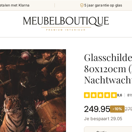
etalen met Klarna
5 jaar garantie op glas
Glasschilde
80x120cm (l
Nachtwach
249.95
27
-10%
Je bespaart 29.05