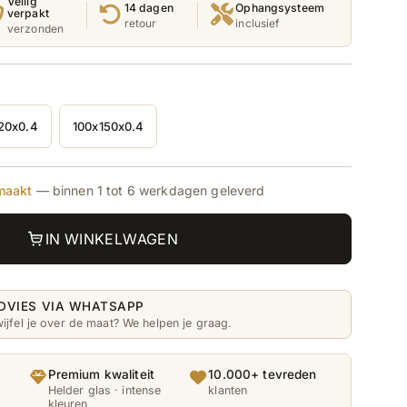
Veilig
14 dagen
Ophangsysteem
verpakt
retour
inclusief
verzonden
20x0.4
100x150x0.4
Deze
Deze
variant
variant
is
is
uitverkocht
uitverkocht
of
of
maakt
— binnen 1 tot 6 werkdagen geleverd
niet
niet
.
beschikbaar.
beschikbaar.
IN WINKELWAGEN
DVIES VIA WHATSAPP
ijfel je over de maat? We helpen je graag.
Premium kwaliteit
10.000+ tevreden
Helder glas · intense
klanten
kleuren