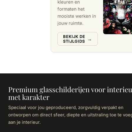
kleuren en
formaten het
mooiste werken in
jouw ruimte.
BEKIJK DE
→
STIJLGIDS
Premium glasschilderijen voor interie
met karakter
Speciaal voor jou geproduceerd, zorgvuldig verpakt en
ontworpen om direct sfeer, diepte en uitstraling toe te vo
aan je interieur.