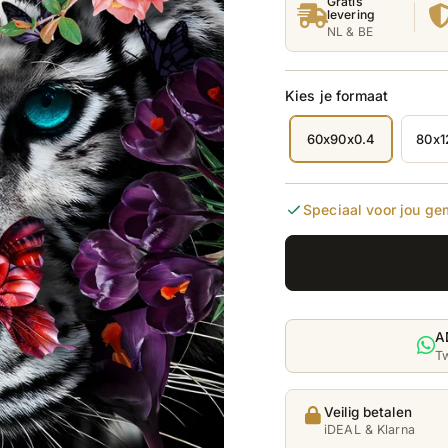
Gratis
levering
NL & BE
Kies je formaat
60x90x0.4
80x1
Deze
variant
is
uitverkocht
of
Speciaal voor jou ge
niet
beschikbaar
A
Tw
Veilig betalen
iDEAL & Klarna