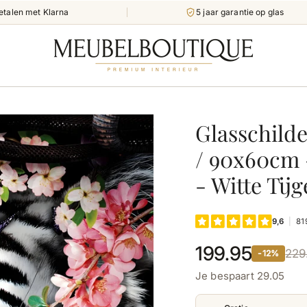
etalen met Klarna
5 jaar garantie op glas
Glasschilde
/ 90x60cm 
- Witte Tijg
199.95
229
-12%
Je bespaart 29.05