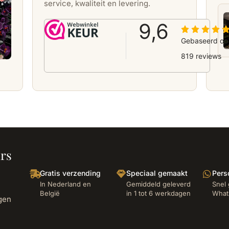
service, kwaliteit en levering.
urs
Gratis verzending
Speciaal gemaakt
Pers
In Nederland en
Gemiddeld geleverd
Snel 
België
in 1 tot 6 werkdagen
What
egen